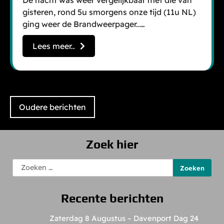
De nacht was weer vergelijkbaar met die van
gisteren, rond 5u smorgens onze tijd (11u NL)
ging weer de Brandweerpager..…
Lees meer..
Berichtennavigatie
Oudere berichten
Zoek hier
Zoeken
naar:
Recente berichten
Zaterdag 8 Augustus – Davenport Dag 24